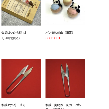
金沢はいから待ち針
パンダの針山（限定）
1,540円(税込)
SOLD OUT
和鋏3寸5分 爪刃
和鋏 則明作 長刃 3寸5