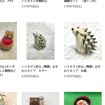
爪刃 3寸5
ハリネズミ木椀針山
裁縫セット （赤トンボ）
3,740円(税込)
3,300円(税込)
山 (オーダ
ハリネズミ針山（陶器）おす
ハリネズミ針山（陶器）おす
ら２週間ほど
わりタイプ カラー
わりタイプ 白黒
す）
9,350円(税込)
9,350円(税込)