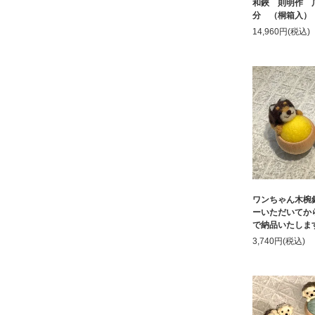
和鋏 則明作 
分 （桐箱入）
14,960円(税込)
ワンちゃん木椀針
ーいただいてか
で納品いたしま
3,740円(税込)