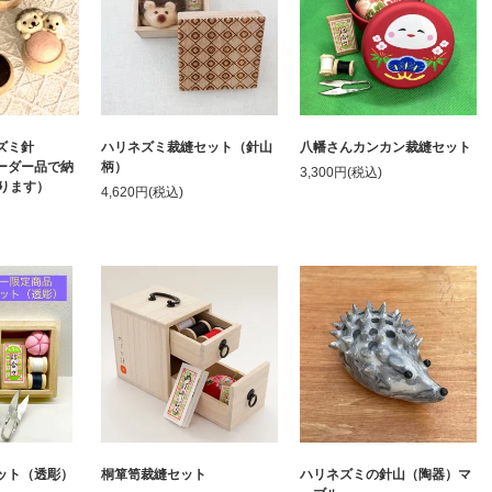
ズミ針
ハリネズミ裁縫セット（針山
八幡さんカンカン裁縫セット
ダー品で納
柄）
3,300円(税込)
かります）
4,620円(税込)
ット（透彫）
桐箪笥裁縫セット
ハリネズミの針山（陶器）マ