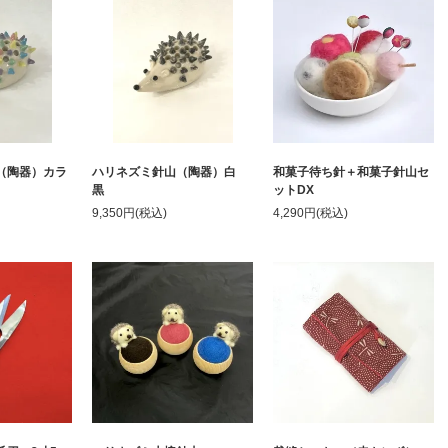
（陶器）カラ
ハリネズミ針山（陶器）白
和菓子待ち針＋和菓子針山セ
黒
ットDX
9,350円(税込)
4,290円(税込)