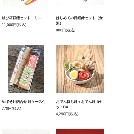
跳び箱裁縫セット ミニ
はじめての目細針セット（金
沢）
11,000円(税込)
880円(税込)
めぼそ針詰合せ 針ケース付
おでん待ち針＋おでん針山セ
ットDX
770円(税込)
4,290円(税込)