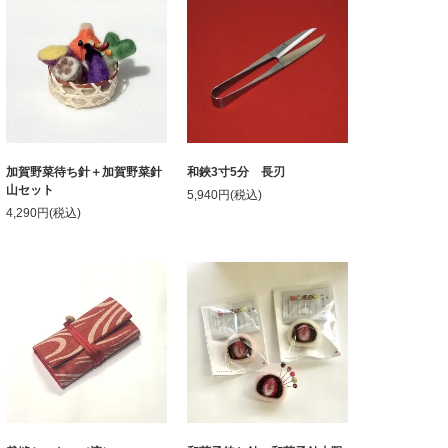
加賀野菜待ち針＋加賀野菜針
和鋏3寸5分 長刃
山セット
5,940円(税込)
4,290円(税込)