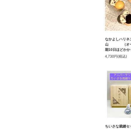
なかよしハリネ
山 （オー
期10日ほどか
4,730円(税込)
ちいさな裁縫セ