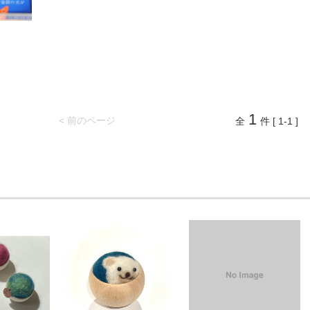
1
< 前のページ
全
件 [ 1-1 ]