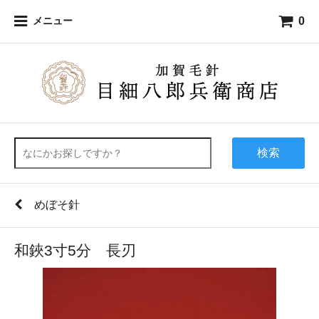
0
メニュー
検索
めぼそ針
和鋏3寸5分 長刃