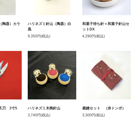
（陶器）カラ
ハリネズミ針山（陶器）白
和菓子待ち針＋和菓子針山セ
黒
ットDX
9,350円(税込)
4,290円(税込)
爪刃 3寸5
ハリネズミ木椀針山
裁縫セット （赤トンボ）
3,740円(税込)
3,300円(税込)