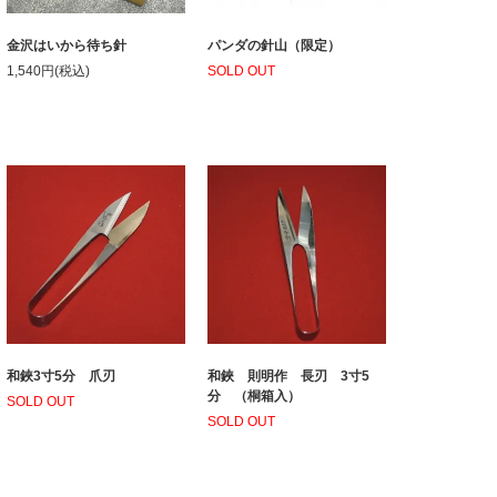
金沢はいから待ち針
パンダの針山（限定）
1,540円(税込)
SOLD OUT
和鋏3寸5分 爪刃
和鋏 則明作 長刃 3寸5
分 （桐箱入）
SOLD OUT
SOLD OUT