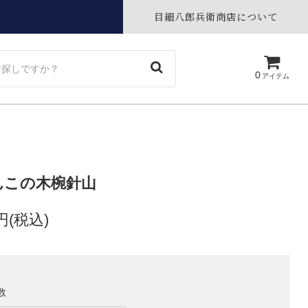
目細八郎兵衛商店について
0
アイテム
んこの木椀針山
0円(税込)
数