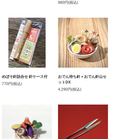
880円(税込)
めぼそ針詰合せ 針ケース付
おでん待ち針＋おでん針山セ
ットDX
770円(税込)
4,290円(税込)