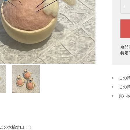
返品
特定
この
この
買い
この木椀針山！！