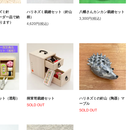
ズミ針
ハリネズミ裁縫セット（針山
八幡さんカンカン裁縫セット
ダー品で納
柄）
3,300円(税込)
かります）
4,620円(税込)
ット（透彫）
桐箪笥裁縫セット
ハリネズミの針山（陶器）マ
ーブル
SOLD OUT
SOLD OUT