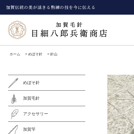
加賀伝統の美が活きる熟練の技を今に伝える
ホーム
>
めぼそ針
>
針山
めぼそ針
加賀毛針
アクセサリー
加賀竿