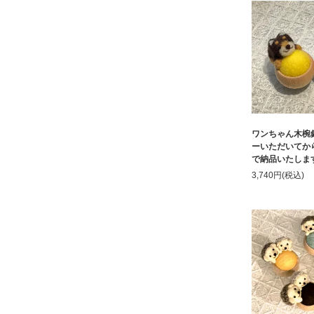
ワンちゃん木椀針
ーいただいてか
で納品いたしま
3,740円(税込)