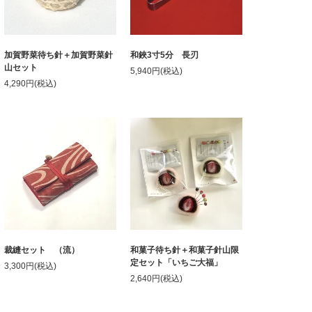
加賀野菜待ち針＋加賀野菜針
和鋏3寸5分 長刃
山セット
5,940円(税込)
4,290円(税込)
裁縫セット （流）
和菓子待ち針＋和菓子針山限
定セット「いちご大福」
3,300円(税込)
2,640円(税込)