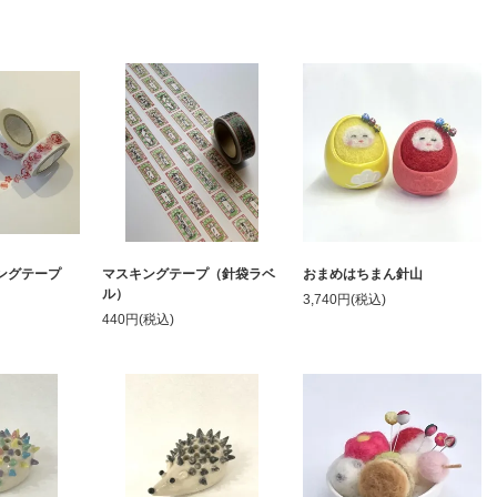
ングテープ
マスキングテープ（針袋ラベ
おまめはちまん針山
ル）
3,740円(税込)
440円(税込)