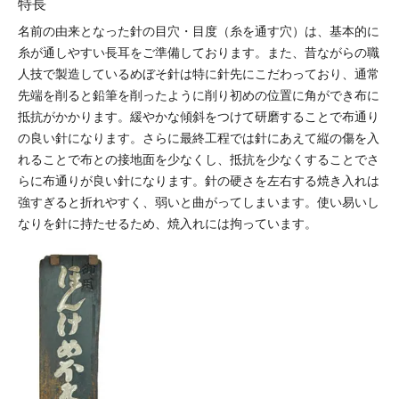
特長
名前の由来となった針の目穴・目度（糸を通す穴）は、基本的に
糸が通しやすい長耳をご準備しております。また、昔ながらの職
人技で製造しているめぼそ針は特に針先にこだわっており、通常
先端を削ると鉛筆を削ったように削り初めの位置に角ができ布に
抵抗がかかります。緩やかな傾斜をつけて研磨することで布通り
の良い針になります。さらに最終工程では針にあえて縦の傷を入
れることで布との接地面を少なくし、抵抗を少なくすることでさ
らに布通りが良い針になります。針の硬さを左右する焼き入れは
強すぎると折れやすく、弱いと曲がってしまいます。使い易いし
なりを針に持たせるため、焼入れには拘っています。