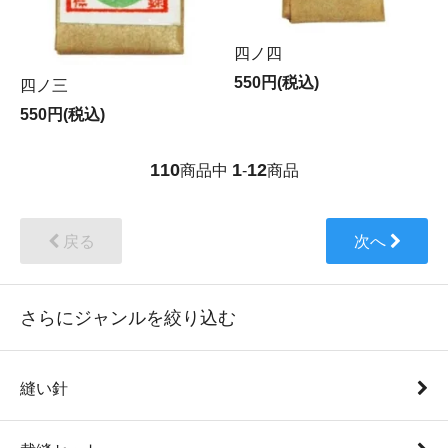
四ノ四
550円(税込)
四ノ三
550円(税込)
110
1
12
商品中
-
商品
戻る
次へ
さらにジャンルを絞り込む
縫い針